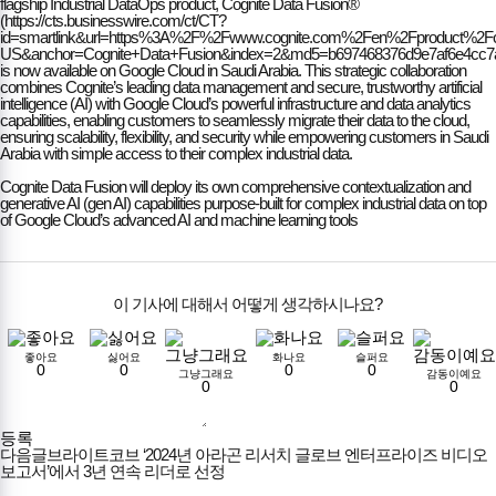
flagship Industrial DataOps product, Cognite Data Fusion®
(https://cts.businesswire.com/ct/CT?
id=smartlink&url=https%3A%2F%2F
www.cognite.com%2Fen%2Fproduct%2Fcog
US&anchor=Cognite+Data+Fusion&index=2&md5=b697468376d9e7af6e4cc7af
is now available on Google Cloud in Saudi Arabia. This strategic collaboration
combines Cognite’s leading data management and secure, trustworthy artificial
intelligence (AI) with Google Cloud’s powerful infrastructure and data analytics
capabilities, enabling customers to seamlessly migrate their data to the cloud,
ensuring scalability, flexibility, and security while empowering customers in Saudi
Arabia with simple access to their complex industrial data.
Cognite Data Fusion will deploy its own comprehensive contextualization and
generative AI (gen AI) capabilities purpose-built for complex industrial data on top
of Google Cloud’s advanced AI and machine learning tools
이 기사에 대해서 어떻게 생각하시나요?
좋아요
싫어요
화나요
슬퍼요
0
0
0
0
그냥그래요
감동이예요
0
0
등록
다음글
브라이트코브 ‘2024년 아라곤 리서치 글로브 엔터프라이즈 비디오
보고서’에서 3년 연속 리더로 선정