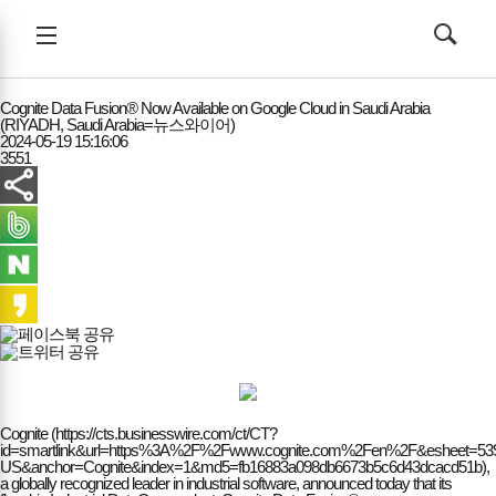
한국복지뉴스
전체메뉴
검색
메뉴
열기/
열기/
닫기
닫기
Cognite Data Fusion® Now Available on Google Cloud in Saudi Arabia
(RIYADH, Saudi Arabia=뉴스와이어)
2024-05-19 15:16:06
3551
Cognite (https://cts.businesswire.com/ct/CT?
id=smartlink&url=https%3A%2F%2F
www.cognite.com%2Fen%2F&esheet=539
US&anchor=Cognite&index=1&md5=fb16883a098db6673b5c6d43dcacd51b),
a globally recognized leader in industrial software, announced today that its