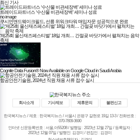
최신 기사
트레이드파트너스 ‘수산물 비관세장벽’ 세미나 성료
no image
쿠시먼앤드웨이크필드, 선릉 위워크타워 매입자문 성공적으로 완료
‘제25회 울산재즈페스티벌’ 18일 개최… 간절곶 바닷가에서 펼쳐치는 음악
축제
Cognite Data Fusion® Now Available on Google Cloud in Saudi Arabia
항공안전기술원, 2024년 직원 채용 서류 접수 실시
회사소개
기사제보
제휴문의
불편신고
한국복지뉴스 / 제호 : 한국복지뉴스 /
서울시 은평구 갈현로 19길 13-3 / 전화번호 :
070-7809-3690
인터넷 신문등록번호 : 서울,아55208 / 발행일 : 2023년 12월 27일 / 등록일자 :
2023년 12월 07일 / 발행인: 김경미 / 편집인 : 김경미
청소년보호책임자 : 김경미