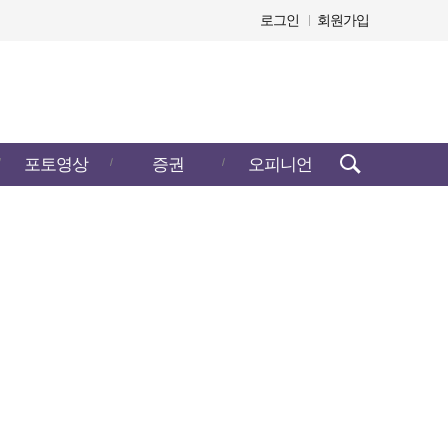
로그인
회원가입
검색창
포토영상
증권
오피니언
열기/
닫기