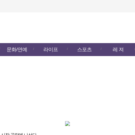
한국복지뉴스
문화/연예
라이프
스포츠
레 져
미 시장 공략에 나선다.