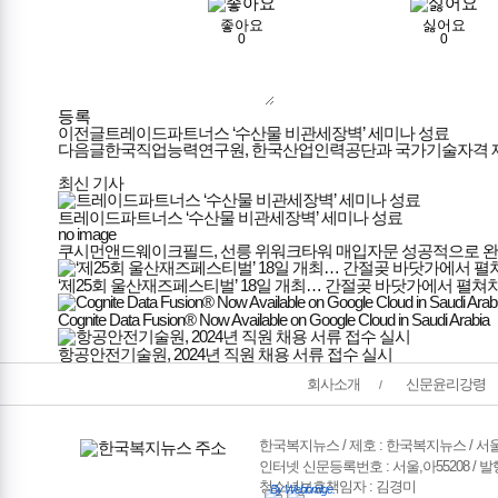
좋아요
싫어요
0
0
등록
이전글
트레이드파트너스 ‘수산물 비관세장벽’ 세미나 성료
다음글
한국직업능력연구원, 한국산업인력공단과 국가기술자격 제
최신 기사
트레이드파트너스 ‘수산물 비관세장벽’ 세미나 성료
no image
쿠시먼앤드웨이크필드, 선릉 위워크타워 매입자문 성공적으로 
‘제25회 울산재즈페스티벌’ 18일 개최… 간절곶 바닷가에서 펼쳐
Cognite Data Fusion® Now Available on Google Cloud in Saudi Arabia
항공안전기술원, 2024년 직원 채용 서류 접수 실시
한국복지뉴스
회사소개
신문윤리강령
회사소개
및
정책안내
한국복지뉴스 / 제호 : 한국복지뉴스 /
서울시
인터넷 신문등록번호 : 서울,아55208 / 발행일 
청소년보호책임자 : 김경미
By Webbridge.