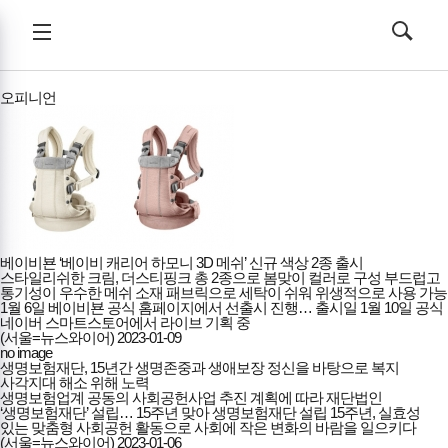
한국복지뉴스
전체메뉴
검색
메뉴
열기/
열기/
닫기
닫기
오피니언
베이비뵨 ‘베이비 캐리어 하모니 3D 메쉬’ 신규 색상 2종 출시
스타일리쉬한 크림, 더스티핑크 총 2종으로 봄맞이 컬러로 구성 부드럽고
통기성이 우수한 메쉬 소재 패브릭으로 세탁이 쉬워 위생적으로 사용 가능
1월 6일 베이비뵨 공식 홈페이지에서 선출시 진행… 출시일 1월 10일 공식
네이버 스마트스토어에서 라이브 기획 중
(서울=뉴스와이어)
2023-01-09
no image
생명보험재단, 15년간 생명존중과 생애보장 정신을 바탕으로 복지
사각지대 해소 위해 노력
생명보험업계 공동의 사회공헌사업 추진 계획에 따라 재단법인
‘생명보험재단’ 설립… 15주년 맞아 생명보험재단 설립 15주년, 실효성
있는 맞춤형 사회공헌 활동으로 사회에 작은 변화의 바람을 일으키다
(서울=뉴스와이어)
2023-01-06