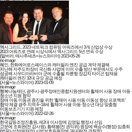
엑사그리드, 2023 네트워크 컴퓨팅 어워즈에서 3개 산업상 수상
2023 어워즈로 연례 시상식에서 엑사그리드 5년 연속 수상
(말버러, 매사추세츠=뉴스와이어)
2023-05-26
no image
혜인, 한화에어로스페이스와 캐터필라 엔진 공급 계약 체결해
지난해 자주도하장비 국산화 사업에 이어 수출 방산 부문에서도 수주
성공해 사우디아라비아 군에 수출될 차륜형 장갑차 타이곤 탑재용
캐터필러 엔진 32대 규모 공급 예정
(서울=뉴스와이어)
2023-01-09
no image
행복나눔재단, 광주시-광주장애인종합지원센터와 휠체어 사용 장애 아동·
청소년 지원 협약
장애 아동 이동권 증진을 위한 ‘휠체어 사용 아동 이동성 향상 프로젝트’
협약 체결 광주 지역 6~18세 휠체어 사용 아동·청소년 대상 맞춤형
이동보조기기 지원 예정
(서울=뉴스와이어)
2022-02-26
no image
한국갈등조정진흥원, 제2대 이사장에 김영일 행정사 선임
고문에 조희완(전 감사원), 황해봉(전 권익위) 원장에 백승수(행정)·임충희
(법무)·선정애(재정) 사법보호위원장에 권대원(전 경찰청)