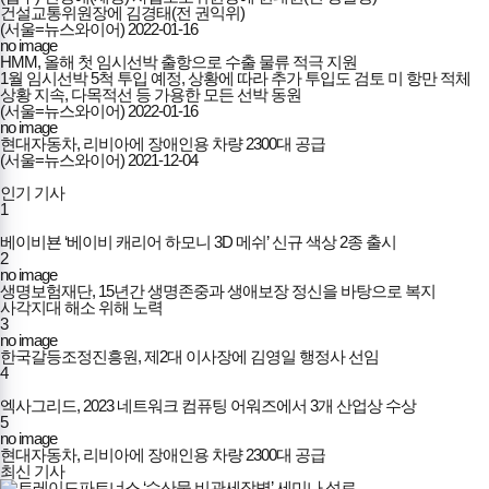
건설교통위원장에 김경태(전 권익위)
(서울=뉴스와이어)
2022-01-16
no image
HMM, 올해 첫 임시선박 출항으로 수출 물류 적극 지원
1월 임시선박 5척 투입 예정, 상황에 따라 추가 투입도 검토 미 항만 적체
상황 지속, 다목적선 등 가용한 모든 선박 동원
(서울=뉴스와이어)
2022-01-16
no image
현대자동차, 리비아에 장애인용 차량 2300대 공급
(서울=뉴스와이어)
2021-12-04
인기 기사
1
베이비뵨 ‘베이비 캐리어 하모니 3D 메쉬’ 신규 색상 2종 출시
2
no image
생명보험재단, 15년간 생명존중과 생애보장 정신을 바탕으로 복지
사각지대 해소 위해 노력
3
no image
한국갈등조정진흥원, 제2대 이사장에 김영일 행정사 선임
4
엑사그리드, 2023 네트워크 컴퓨팅 어워즈에서 3개 산업상 수상
5
no image
현대자동차, 리비아에 장애인용 차량 2300대 공급
최신 기사